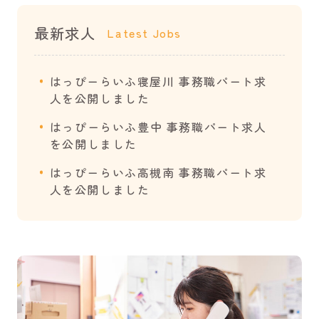
サービス提供責任者
施設長
最新求人
Latest Jobs
看護職員
リハビリ職員
ケアマネージャー
本社求人
はっぴーらいふ寝屋川 事務職パート求
薬剤師
事務・その他
人を公開しました
はっぴーらいふ豊中 事務職パート求人
を公開しました
はっぴーらいふ高槻南 事務職パート求
人を公開しました