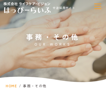
はっぴーらいふ中途採用サイト
中途採用サイト
職員紹介
事務・その他
選考フロー
OUR WORKS
よくある質問
お問い合わせ
職種から仕事を探す
HOME
事務・その他
介護職員
介護職員（未経験
OK）